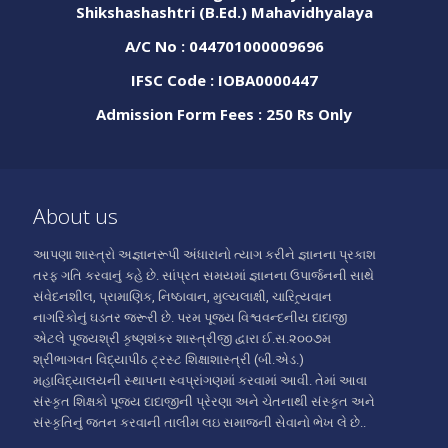
Shikshashashtri (B.Ed.) Mahavidhyalaya
A/C No : 044701000009696
IFSC Code : IOBA0000447
Admission Form Fees : 250 Rs Only
About us
આપણા શાસ્ત્રો અજ્ઞાનરૂપી અંધારાનો ત્યાગ કરીને જ્ઞાનના પ્રકાશ
તરફ ગતિ કરવાનું કહે છે. સાંપ્રત સમયમાં જ્ઞાનના ઉપાર્જનની સાથે
સંવેદનશીલ, પ્રામાણિક, નિષ્ઠાવાન, મુલ્યલાક્ષી, ચારિત્ર્યવાન
નાગરિકોનું ઘડતર જરૂરી છે. પરમ પૂજ્ય વિશ્વવન્દનીય દાદાજી
એટલે પૂજ્યશ્રી કૃષ્ણશંકર શાસ્ત્રીજી દ્વારા ઈ.સ.૨૦૦૭મ
શ્રીભાગવત વિદ્યાપીઠ ટ્રસ્ટ શિક્ષાશાસ્ત્રી (બી.એડ.)
મહાવિદ્યાલયની સ્થાપના સ્વપ્રાંગણમાં કરવામાં આવી. તેમાં આવા
સંસ્કૃત શિક્ષકો પૂજ્ય દાદાજીની પ્રેરણા અને ચેતનાથી સંસ્કૃત અને
સંસ્કૃતિનું જતન કરવાની તાલીમ લઇ સમાજની સેવાનો ભેખ લે છે..