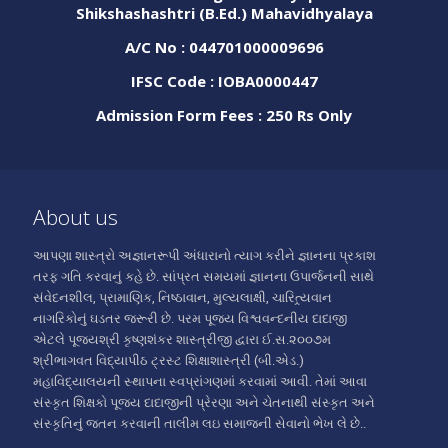
Shikshashashtri (B.Ed.) Mahavidhyalaya
A/C No : 044701000009696
IFSC Code : IOBA0000447
Admission Form Fees : 250 Rs Only
About us
આપણા શાસ્ત્રો અજ્ઞાનરૂપી અંધારાનો ત્યાગ કરીને જ્ઞાનના પ્રકાશ
તરફ ગતિ કરવાનું કહે છે. સાંપ્રત સમયમાં જ્ઞાનના ઉપાર્જનની સાથે
સંવેદનશીલ, પ્રામાણિક, નિષ્ઠાવાન, મુલ્યલાક્ષી, ચારિત્ર્યવાન
નાગરિકોનું ઘડતર જરૂરી છે. પરમ પૂજ્ય વિશ્વવન્દનીય દાદાજી
એટલે પૂજ્યશ્રી કૃષ્ણશંકર શાસ્ત્રીજી દ્વારા ઈ.સ.૨૦૦૭મ
શ્રીભાગવત વિદ્યાપીઠ ટ્રસ્ટ શિક્ષાશાસ્ત્રી (બી.એડ.)
મહાવિદ્યાલયની સ્થાપના સ્વપ્રાંગણમાં કરવામાં આવી. તેમાં આવા
સંસ્કૃત શિક્ષકો પૂજ્ય દાદાજીની પ્રેરણા અને ચેતનાથી સંસ્કૃત અને
સંસ્કૃતિનું જતન કરવાની તાલીમ લઇ સમાજની સેવાનો ભેખ લે છે..