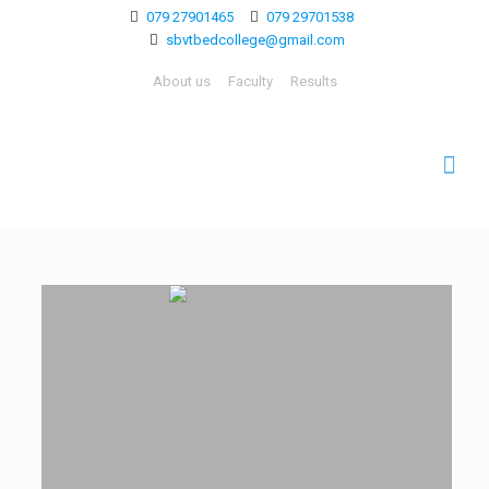
079 27901465
079 29701538
sbvtbedcollege@gmail.com
About us
Faculty
Results