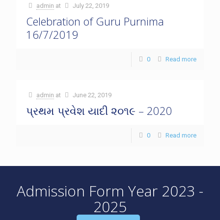
admin
at
July 22, 2019
Celebration of Guru Purnima
16/7/2019
0
Read more
admin
at
June 22, 2019
પ્રથમ પ્રવેશ યાદી ૨૦૧૯ – 2020
0
Read more
Admission Form Year 2023 -
2025