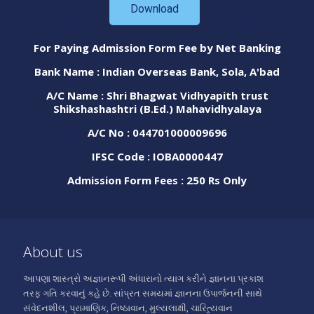
Download
For Paying Admission Form Fee by Net Banking
Bank Name : Indian Overseas Bank, Sola, A'bad
A/C Name : Shri Bhagwat Vidhyapith trust
Shikshashashtri (B.Ed.) Mahavidhyalaya
A/C No : 044701000009696
IFSC Code : IOBA0000447
Admission Form Fees : 250 Rs Only
About us
આપણા શાસ્ત્રો અજ્ઞાનરૂપી અંધારાનો ત્યાગ કરીને જ્ઞાનના પ્રકાશ
તરફ ગતિ કરવાનું કહે છે. સાંપ્રત સમયમાં જ્ઞાનના ઉપાર્જનની સાથે
સંવેદનશીલ, પ્રામાણિક, નિષ્ઠાવાન, મુલ્યલાક્ષી, ચારિત્ર્યવાન