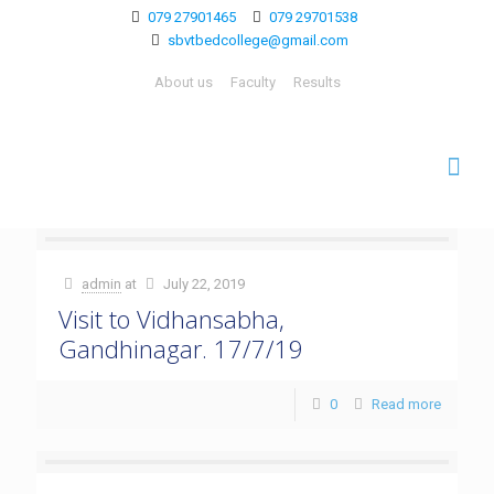
079 27901465
079 29701538
sbvtbedcollege@gmail.com
About us
Faculty
Results
admin
at
July 22, 2019
Visit to Vidhansabha,
Gandhinagar. 17/7/19
0
Read more