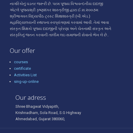
નાગરિકોનું ઘડતર જરૂરી છે. પરમ પૂજ્ય વિશ્વવન્દનીય દાદાજી
એટલે પૂજ્યશ્રી કૃષ્ણશંકર શાસ્ત્રીજી દ્વારા ઈ.સ.૨૦૦૭મ
શ્રીભાગવત વિદ્યાપીઠ ટ્રસ્ટ શિક્ષાશાસ્ત્રી (બી.એડ.)
મહાવિદ્યાલયની સ્થાપના સ્વપ્રાંગણમાં કરવામાં આવી. તેમાં આવા
સંસ્કૃત શિક્ષકો પૂજ્ય દાદાજીની પ્રેરણા અને ચેતનાથી સંસ્કૃત અને
સંસ્કૃતિનું જતન કરવાની તાલીમ લઇ સમાજની સેવાનો ભેખ લે છે..
Our offer
courses
certificate
Activities List
sing-up-online
Our adress
Shree Bhagwat Vidyapith,
Krishnadham, Sola Road, S.G Highway
Ahmedabad, Gujarat 380060,